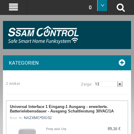
0
KATEGORIEN
2 Artikel
Zeige:
Universal Interface 1 Eingang-1 Ausgang - erweiterte.
Batterielebensdauer - Ausgang Schaltleistung 30VAC/1A
NAZXMC*DIO52
Best.-Nr.
89,16 €
Preis exkl. Ust.