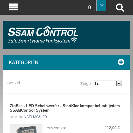
0
KATEGORIEN
1 Artikel
Zeige:
ZigBee - LED Scheinwerfer - StartKlar kompatibel mit jedem
SSAMControl System
NCELMC*LED
Best.-Nr.
112,00 €
Preis exkl. Ust.